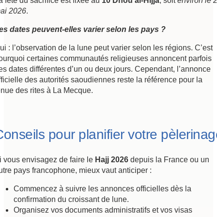
a fête du sacrifice est fixée au
10 Dhou al-Hijja
, soit
environ le 
ai 2026
.
es dates peuvent-elles varier selon les pays ?
ui : l’observation de la lune peut varier selon les régions. C’est
ourquoi certaines communautés religieuses annoncent parfois
es dates différentes d’un ou deux jours. Cependant, l’annonce
fficielle des autorités saoudiennes reste la référence pour la
enue des rites à La Mecque.
onseils pour planifier votre pèlerina
i vous envisagez de faire le
Hajj 2026
depuis la France ou un
utre pays francophone, mieux vaut anticiper :
Commencez à suivre les annonces officielles dès la
confirmation du croissant de lune.
Organisez vos documents administratifs et vos visas