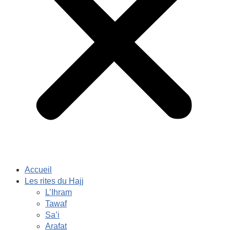
Accueil
Les rites du Hajj
L’Ihram
Tawaf
Sa’i
Arafat