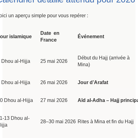
oici un aperçu simple pour vous repérer :
Date en
our islamique
Événement
France
Début du Hajj (arrivée à
 Dhou al-Hijja
25 mai 2026
Mina)
 Dhou al-Hijja
26 mai 2026
Jour d’Arafat
0 Dhou al-Hijja
27 mai 2026
Aïd al-Adha – Hajj princip
1-13 Dhou al-
28–30 mai 2026
Rites à Mina et fin du Hajj
ijja