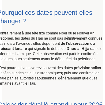
Pourquoi ces dates peuvent-elles
changer ?
ontrairement à une fête fixe comme Noël ou le Nouvel An
régorien, les dates du Hajj ne sont pas définitivement connues
es mois à l’avance : elles dépendent
de l’observation du
roissant lunaire
qui signale le début de
Dhou al-Hijja
dans le
alendrier islamique. Cette observation est parfois confirmée
uelques jours seulement avant le début réel du pèlerinage.
’est pourquoi vous verrez souvent des dates
prévisionnelles
basées sur des calculs astronomiques) puis une confirmation
inale par les autorités saoudiennes, généralement quelques
emaines avant le Hajj.
Calendrier détaillé attendu pour 2026