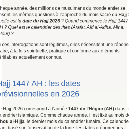
haque année, des millions de musulmans du monde entier se
osent les mêmes questions à l’approche du mois sacré du
Hajj
:
uelle est la
date du Hajj 2026
? Quand commence le Hajj 1447
H ? Quel est le calendrier des rites (Arafat, Aïd al-Adha, Mina,
etour) ?
i ces interrogations sont légitimes, elles nécessitent une répon
laire, à la fois spirituelle, pratique et conforme aux éléments
érifiables actuellement connus.
Hajj 1447 AH : les dates
prévisionnelles en 2026
e Hajj 2026 correspond à l’année
1447 de l’Hégire (AH)
dans l
alendrier islamique. Comme chaque année, il est fixé au mois d
hou al-Hijja
, le dernier mois du calendrier lunaire. Ce calendrie
tant basé sur l’observation de la lune, les dates grégoriennes