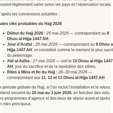
euvent légèrement varier selon les pays et l’observation locale.
’après les conversions actuelles :
ates clés probables du Hajj 2026
Début du Hajj 2026 :
25 mai 2026
— correspondant au
8
Dhou al-Hijja 1447 AH
.
Jour d’Arafat :
26 mai 2026
— correspondant au
9 Dhou a
Hijja 1447 AH
, et considéré comme le moment le plus sacr
du pèlerinage.
Aïd al-Adha :
27 mai 2026
— soit le
10 Dhou al-Hijja 1447
AH
, jour du sacrifice et de la lapidation des stèles.
Rites à Mina et fin du Hajj :
28–30 mai 2026
—
correspondant aux
11, 12 et 13 Dhou al-Hijja 1447 AH
.
a période globale du Hajj, si l’on inclut l’installation et le retour,
’étend souvent du
20 mai au 3 juin 2026
, en fonction des vols,
es programmes d’agence et des lieux de séjour avant et après
es rites principaux.