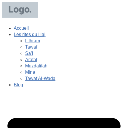
Accueil
Les rites du Hajj
L’Ihram
Tawaf
Sa’i
Arafat
Muzdalifah
Mina
Tawaf Al-Wada
Blog