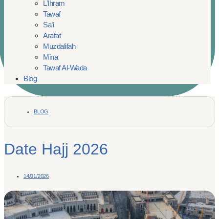
L’Ihram
Tawaf
Sa’i
Arafat
Muzdalifah
Mina
Tawaf Al-Wada
Blog
BLOG
Date Hajj 2026
14/01/2026